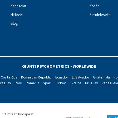
Kapcsolat
Kosár
Hírlevél
Rendeléseim
Blog
GIUNTI PSYCHOMETRICS - WORLDWIDE
Costa Rica
Dominican Republic
Ecuador
El Salvador
Guatemala
Ho
araguay
Peru
Romania
Spain
Turkey
Ukraine
Uruguay
Venezuela
. 13. mfszt. Budapest,