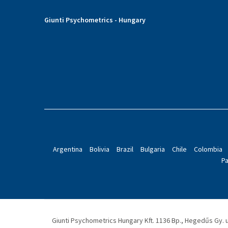
Giunti Psychometrics - Hungary
Argentina
Bolivia
Brazil
Bulgaria
Chile
Colombia
P
Giunti Psychometrics Hungary Kft. 1136 Bp., Hegedűs Gy. u