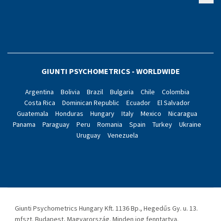
GIUNTI PSYCHOMETRICS - WORLDWIDE
Argentina
Bolivia
Brazil
Bulgaria
Chile
Colombia
Costa Rica
Dominican Republic
Ecuador
El Salvador
Guatemala
Honduras
Hungary
Italy
Mexico
Nicaragua
Panama
Paraguay
Peru
Romania
Spain
Turkey
Ukraine
Uruguay
Venezuela
Giunti Psychometrics Hungary Kft. 1136 Bp., Hegedűs Gy. u. 13.
mfszt. Budapest, Magyarország. Minden jog fenntartva.