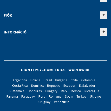
FIÓK
INFORMÁCIÓ
GIUNTI PSYCHOMETRICS - WORLDWIDE
Argentina
Bolivia
Brazil
Bulgaria
Chile
Colombia
Costa Rica
Dominican Republic
Ecuador
El Salvador
Guatemala
Honduras
Hungary
Italy
Mexico
Nicaragua
Panama
Paraguay
Peru
Romania
Spain
Turkey
Ukraine
Uruguay
Venezuela