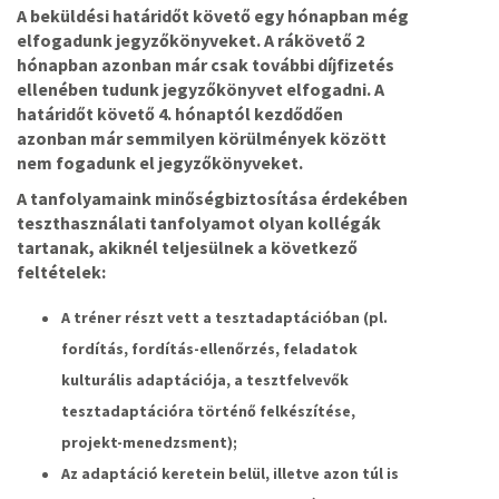
A beküldési határidőt követő egy hónapban még
elfogadunk jegyzőkönyveket. A rákövető 2
hónapban azonban már csak további díjfizetés
ellenében tudunk jegyzőkönyvet elfogadni. A
határidőt követő 4. hónaptól kezdődően
azonban már semmilyen körülmények között
nem fogadunk el jegyzőkönyveket.
A tanfolyamaink minőségbiztosítása érdekében
teszthasználati tanfolyamot olyan kollégák
tartanak, akiknél teljesülnek a következő
feltételek:
A tréner részt vett a tesztadaptációban (pl.
fordítás, fordítás-ellenőrzés, feladatok
kulturális adaptációja, a tesztfelvevők
tesztadaptációra történő felkészítése,
projekt-menedzsment);
Az adaptáció keretein belül, illetve azon túl is