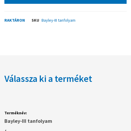
RAKTÁRON
SKU
Bayley-III tanfolyam
Válassza ki a terméket
Csoportosított
termék
tételek
Bayley-III tanfolyam