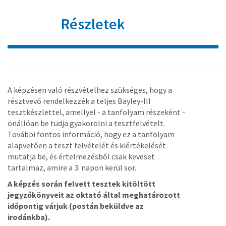
Részletek
A képzésen való részvételhez szükséges, hogy a
résztvevő rendelkezzék a teljes Bayley-III
tesztkészlettel, amellyel - a tanfolyam részeként -
önállóan be tudja gyakorolni a tesztfelvételt.
További fontos információ, hogy ez a tanfolyam
alapvetően a teszt felvételét és kiértékelését
mutatja be, és értelmezésből csak keveset
tartalmaz, amire a 3. napon kerül sor.
A képzés során felvett tesztek kitöltött
jegyzőkönyveit az oktató által meghatározott
időpontig várjuk (postán beküldve az
irodánkba).