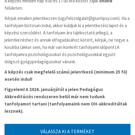
A képzés minden nap 9.00 és 17.00 óra között zajlik
online
felületen.
Kérjük emailen jelentkezzen (ugyfelszolgalat@giuntipsy.com). Ha a
tanfolyam biztosan indul, akkor küldjük ki a jelentkezési lapot és a
képzési szerződést. A tanfolyam ára tájékoztató jellegű, a
jelentkezéshez és annak elfogadásához kötött, kérjük, ne tegye a
kosárba (akkor sem, ha már van konkrét tanfolyami időpont).A
tanfolyamra pszichológusokat és pszichológusokkal együtt
dolgozó gyógypedagógusokat várunk.
A képzés csak megfelelő számú jelentkező (minimum 25 fő)
esetén indul!
Figyelem! A 2026. januárjától a jelen Pedagógus
Akkreditációs rendszeren belül már nem tudunk
tanfolyamot tartani (tanfolyamaink nem OH-akkreditáltak
lesznek).
VÁLASSZA KI A TERMÉKET