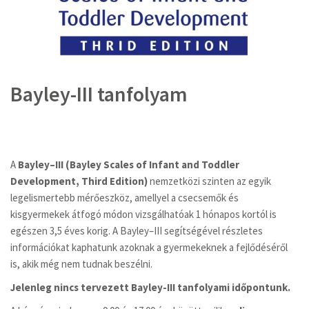
Ugrás
a
Bayley-III tanfolyam
képgaléria
elejére
A
Bayley–III (Bayley Scales of Infant and Toddler
Development, Third Edition)
nemzetközi szinten az egyik
legelismertebb mérőeszköz, amellyel a csecsemők és
kisgyermekek átfogó módon vizsgálhatóak 1 hónapos kortól is
egészen 3,5 éves korig. A Bayley–III segítségével részletes
információkat kaphatunk azoknak a gyermekeknek a fejlődéséről
is, akik még nem tudnak beszélni.
Jelenleg nincs tervezett Bayley-III tanfolyami időpontunk.