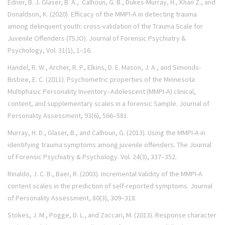
Edner, B. J. Glaser, B. A., Calhoun, G. B., Dukes-Murray, H., Khan Z., and
Donaldson, K. (2020). Efficacy of the MMPI-A in detecting trauma
among
delinquent youth: cross-validation of the Trauma Scale for
Juvenile Offenders (TSJO).
Journal of Forensic Psychiatry &
Psychology, Vol. 31(1),
1–16.
Handel, R. W., Archer, R. P., Elkins, D. E. Mason, J. A., and Simonds-
Bisbee, E. C. (2011). Psychometric properties of the Minnesota
Multiphasic Personality Inventory–Adolescent (MMPI-A) clinical,
content, and supplementary scales in a forensic Sample.
Journal of
Personality Assessment, 93(6), 566–581.
Murray, H. D., Glaser, B., and Calhoun, G. (2013). Using the MMPI-A in
identifying trauma symptoms among juvenile offenders.
The Journal
of Forensic Psychiatry & Psychology.
Vol. 24(3),
337–352.
Rinaldo, J. C. B., Baer, R. (2003). Incremental Validity of the MMPI-A
content scales in the prediction of self-reported symptoms.
Journal
of Personality Assessment, 80(
3), 309–318.
Stokes, J. M., Pogge, D. L., and Zaccari, M. (2013). Response character