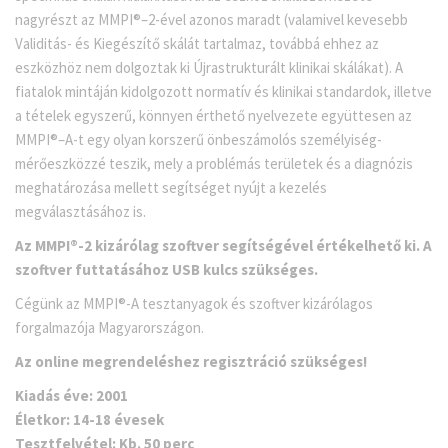
nagyrészt az MMPI®–2-ével azonos maradt (valamivel kevesebb
Validitás- és Kiegészítő skálát tartalmaz, továbbá ehhez az
eszközhöz nem dolgoztak ki Újrastrukturált klinikai skálákat). A
fiatalok mintáján kidolgozott normatív és klinikai standardok, illetve
a tételek egyszerű, könnyen érthető nyelvezete együttesen az
MMPI®–A-t egy olyan korszerű önbeszámolós személyiség-
mérőeszközzé teszik, mely a problémás területek és a diagnózis
meghatározása mellett segítséget nyújt a kezelés
megválasztásához is.
Az MMPI®-2 kizárólag szoftver segítségével értékelhető ki. A
szoftver futtatásához USB kulcs szükséges.
Cégünk az MMPI®-A tesztanyagok és szoftver kizárólagos
forgalmazója Magyarországon.
Az online megrendeléshez regisztráció szükséges!
Kiadás éve:
2001
Életkor:
14-18 évesek
Tesztfelvétel:
Kb. 50 perc