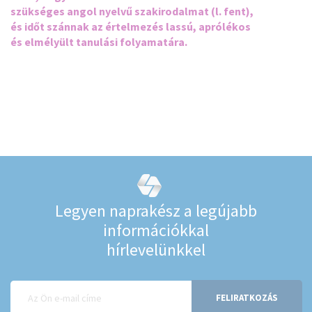
szükséges angol nyelvű szakirodalmat (l. fent),
és időt szánnak az értelmezés lassú, aprólékos
és elmélyült tanulási folyamatára.
Legyen naprakész a legújabb
információkkal
hírlevelünkkel
FELIRATKOZÁS