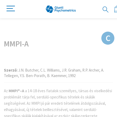
Ugrás
Ugrás
C
a
a
MMPI-A
képgaléria
képgaléria
végére
elejére
Szerző:
J.N. Butcher, C.L. Williams, J.R. Graham, R.P. Archer, A.
Tellegen, Y.S. Ben-Porath, B. Kaemmer, 1992
Az
MMPI®–A
a 14–18 éves fiatalok személyes, társas és viselkedési
problémáit tárja fel, serdülő-specifikus tételek és skálák
segítségével. Az MMPI jó pár eredeti tételének átdolgozásával,
elhagyásával, új tételek beillesztésével, valamint serdülő-
specifikus skálák kialakításával az eszköz skálaszerkezete