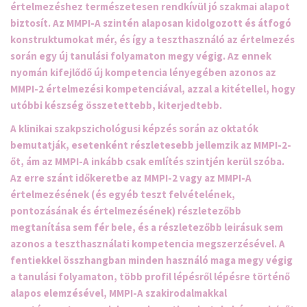
értelmezéshez természetesen rendkívül jó szakmai alapot
biztosít. Az MMPI-A szintén alaposan kidolgozott és átfogó
konstruktumokat mér, és így a teszthasználó az értelmezés
során egy új tanulási folyamaton megy végig. Az ennek
nyomán kifejlődő
új kompetencia
lényegében azonos az
MMPI-2 értelmezési kompetenciával, azzal a kitétellel, hogy
utóbbi készség összetettebb, kiterjedtebb.
A klinikai szakpszichológusi képzés során az oktatók
bemutatják, esetenként részletesebb jellemzik az MMPI-2-
őt, ám az MMPI-A inkább csak említés szintjén kerül szóba.
Az erre szánt i
dőkeretbe az MMPI-2 vagy az MMPI-A
értelmezésének (és egyéb teszt felvételének,
pontozásának és értelmezésének) részletezőbb
megtanítása sem fér bele, és a részletezőbb leirásuk sem
azonos a teszthasználati kompetencia megszerzésével. A
fentiekkel összhangban minden használó maga megy végig
a tanulási folyamaton, több profil lépésről lépésre történő
alapos elemzésével, MMPI-A szakirodalmakkal