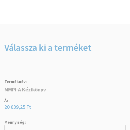
Válassza ki a terméket
Csoportosított
termék
tételek
MMPI-A Kézikönyv
20 039,25 Ft