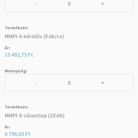
-
+
MMPI-A kérdőív (5db/cs)
15 492,75 Ft
-
+
MMPI-A válaszlap (25db)
6 796,65 Ft