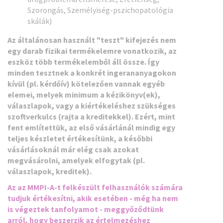
Szorongás, Személyiség-pszichopatológia
skálák)
Az általánosan használt "teszt" kifejezés nem
egy darab fizikai termékelemre vonatkozik, az
eszköz több termékelemből áll össze. Így
minden tesztnek a konkrét ingerananyagokon
kívül (pl. kérdőív)
kötelezően
vannak egyéb
elemei, melyek minimum a kézikönyv(ek),
válaszlapok, vagy a kiértékeléshez szükséges
szoftverkulcs (rajta a kreditekkel). Ezért, mint
fent említettük, az első vásárlánál mindig egy
teljes készletet értékesítünk, a későbbi
vásárlásoknál már elég csak azokat
megvásárolni, amelyek elfogytak (pl.
válaszlapok, kreditek).
Az az MMPI-A-t felkészült felhasználók számára
tudjuk értékesítni, akik esetében - még ha nem
is végeztek tanfolyamot - meggyőződtünk
arról, hogy beszerzik az értelmezéshez