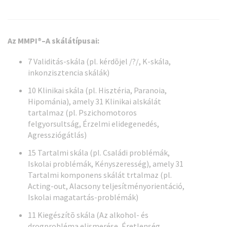
Az MMPI®–A skálátípusai:
7 Validitás-skála (pl. kérdõjel /?/, K-skála,
inkonzisztencia skálák)
10 Klinikai skála (pl. Hisztéria, Paranoia,
Hipománia), amely 31 Klinikai alskálát
tartalmaz (pl. Pszichomotoros
felgyorsultság, Érzelmi elidegenedés,
Agressziógátlás)
15 Tartalmi skála (pl. Családi problémák,
Iskolai problémák, Kényszeresség), amely 31
Tartalmi komponens skálát trtalmaz (pl.
Acting-out, Alacsony teljesítményorientáció,
Iskolai magatartás-problémák)
11 Kiegészítõ skála (Az alkohol- és
drogprobléma elismerése, Éretlenség,