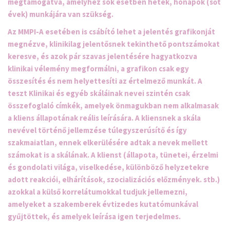
megtámogatva, amelyhez sok esetben hetek, hónapok (sőt
évek) munkájára van szükség.
Az MMPI-A esetében is csábító lehet a jelentés grafikonját
megnézve, klinikilag jelentősnek tekinthető pontszámokat
keresve, és azok pár szavas jelentésére hagyatkozva
klinikai vélemény megformálni, a grafikon csak egy
összesítés és nem helyettesíti az értelmező munkát. A
teszt Klinikai és egyéb skáláinak nevei szintén csak
összefoglaló címkék, amelyek önmagukban nem alkalmasak
a kliens állapotának reális leírására. A kliensnek a skála
nevével történő jellemzése túlegyszerúsítő és így
szakmaiatlan, ennek elkerülésére adtak a nevek mellett
számokat is a skálának. A klienst (állapota, tünetei, érzelmi
és gondolati világa, viselkedése, különböző helyzetekre
adott reakciói, elhárítások, szocializációs előzmények. stb.)
azokkal a külső korrelátumokkal tudjuk jellemezni,
amelyeket a szakemberek évtizedes kutatómunkával
gyűjtöttek, és amelyek leírása igen terjedelmes.