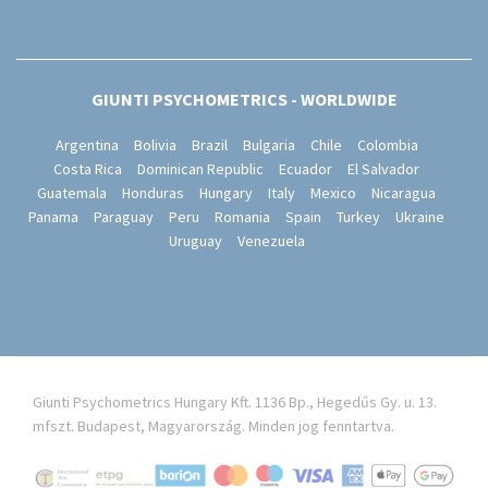
GIUNTI PSYCHOMETRICS - WORLDWIDE
Argentina
Bolivia
Brazil
Bulgaria
Chile
Colombia
Costa Rica
Dominican Republic
Ecuador
El Salvador
Guatemala
Honduras
Hungary
Italy
Mexico
Nicaragua
Panama
Paraguay
Peru
Romania
Spain
Turkey
Ukraine
Uruguay
Venezuela
Giunti Psychometrics Hungary Kft. 1136 Bp., Hegedűs Gy. u. 13.
mfszt. Budapest, Magyarország. Minden jog fenntartva.