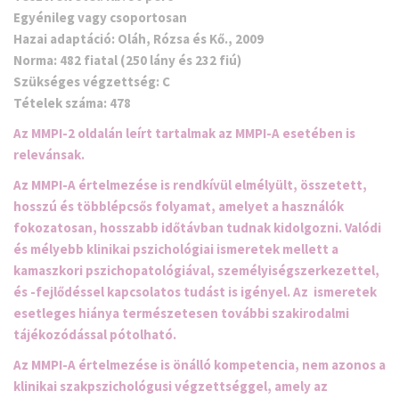
Egyénileg vagy csoportosan
Hazai adaptáció:
Oláh, Rózsa és Kő., 2009
Norma:
482 fiatal (250 lány és 232 fiú)
Szükséges végzettség:
C
Tételek száma:
478
Az MMPI-2 oldalán leírt tartalmak az MMPI-A esetében is
relevánsak.
Az MMPI-A értelmezése is rendkívül elmélyült, összetett,
hosszú és többlépcsős folyamat, amelyet a használók
fokozatosan, hosszabb időtávban tudnak kidolgozni. Valódi
és mélyebb klinikai pszichológiai ismeretek mellett a
kamaszkori pszichopatológiával, személyiségszerkezettel,
és -fejlődéssel kapcsolatos
tudást is igényel. Az ismeretek
esetleges hiánya természetesen további szakirodalmi
tájékozódással pótolható.
Az MMPI-A értelmezése is
önálló kompetencia
,
nem azonos a
klinikai szakpszichológusi végzettséggel,
amely az