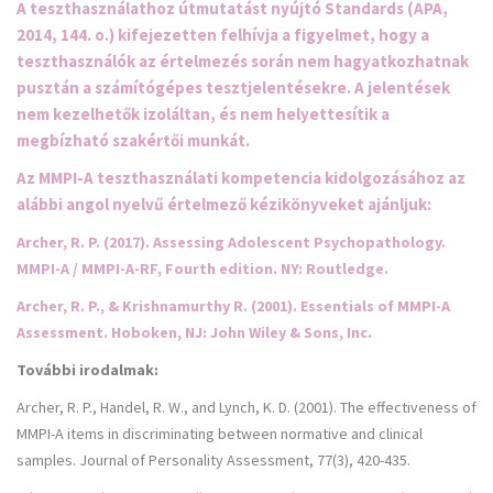
A teszthasználathoz útmutatást nyújtó Standards (APA,
2014, 144. o.) kifejezetten felhívja a figyelmet, hogy a
teszthasználók az értelmezés során nem hagyatkozhatnak
pusztán a számítógépes tesztjelentésekre. A jelentések
nem kezelhetők izoláltan, és nem helyettesítik a
megbízható szakértői munkát.
Az MMPI-A teszthasználati kompetencia kidolgozásához az
alábbi angol nyelvű értelmező kézikönyveket ajánljuk:
Archer, R. P. (2017)
. Assessing Adolescent Psychopathology.
MMPI-A / MMPI-A-RF,
Fourth edition. NY: Routledge.
Archer, R. P., & Krishnamurthy R. (2001)
. Essentials of MMPI-A
Assessment
. Hoboken, NJ: John Wiley & Sons, Inc.
További irodalmak:
Archer, R. P., Handel, R. W., and Lynch, K. D. (2001). The effectiveness of
MMPI-A items in discriminating between normative and clinical
samples.
Journal of Personality Assessment, 77(3),
420-435.