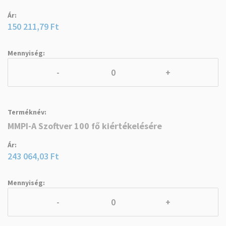
150 211,79 Ft
-
+
MMPI-A Szoftver 100 fő kiértékelésére
243 064,03 Ft
-
+