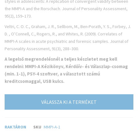
styles in adolescents: A replication of convergent validity between
the MMPI-A and the Rorschach.
Journal of Personality Assessment,
95(2),
159–173.
Veltri, C. O. C., Graham, J. R., Sellbom, M., Ben-Porath, Y. S., Forbey, J.
D. , O’Connell, C., Rogers, R., and Whites, R. (2009).
Correlates of
MMPI-A scales in acute psychiatric and forensic samples.
Journal of
Personality Assessment, 91(3)
, 288–300.
A legelső megrendelésnél a teljes készletet meg kell
rendelni: MMPI-A Kézikönyv, Kérdőív- és Válaszlap-csomag
(min. 1-1), PSY-4 szoftver, a választott számú
kreditcsomaggal, USB kulcs.
VÁLASSZA KI A TERMÉKET
RAKTÁRON
SKU
MMPI-A-1