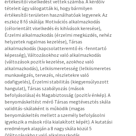
értékesítői viselkedést vettek számba. A kérdőív
tételeit úgy válogatták ki, hogy bármilyen
értékesítői területen használhatóak legyenek. Az
eszköz 8 fő skálája: Motivációs alkalmazkodás
(célorientált viselkedés és kihívások keresése),
Érzelmi alkalmazkodás (érzelmi megküzdés, nehéz
helyzetek rugalmas kezelése), Társas
alkalmazkodás (kapcsolatteremtő és -fenntartó
képesség), Változásokhoz való alkalmazkodás
(változások pozitív kezelése, azokhoz való
alkalmazkodás), Lelkiismeretesség (lelkiismeretes
munkavégzés, tervezés, részletekre való
odafigyelés), Érzelmi stabilitás (kiegyensúlyozott
hangulat), Társas szabályozás (mások
befolyásolása) és Magabiztosság (pozitív énkép). A
benyomáskeltést mérő Társas megtévesztés skála
validitás-skálaként is működik (magas
benyomáskeltés mellett a személy befolyásolni
igyekszik a mások róla kialakított képét). A kutatási
eredmények alapján a 8 nagy skála közül 5
(Változásokhoz való alkalmazkodás,