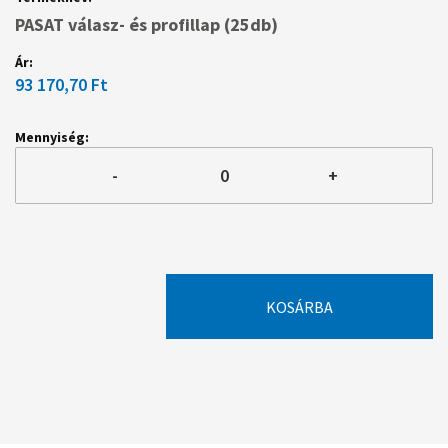
PASAT válasz- és profillap (25db)
93 170,70 Ft
-
+
KOSÁRBA