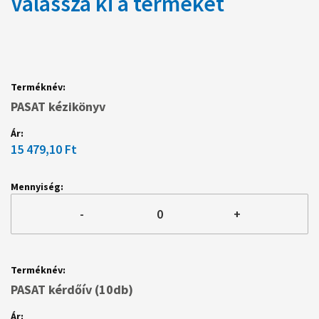
Válassza ki a terméket
Csoportosított
termék
tételek
PASAT kézikönyv
15 479,10 Ft
-
+
PASAT kérdőív (10db)