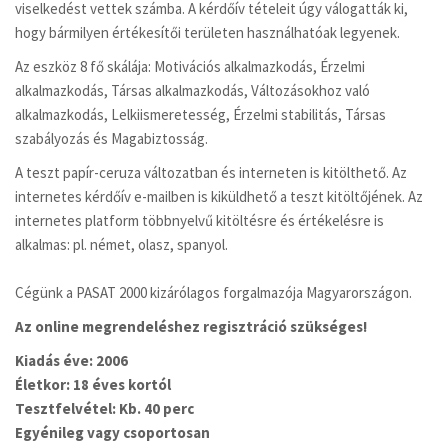
viselkedést vettek számba. A kérdőív tételeit úgy válogatták ki,
hogy bármilyen értékesítői területen használhatóak legyenek.
Az eszköz 8 fő skálája: Motivációs alkalmazkodás, Érzelmi
alkalmazkodás, Társas alkalmazkodás, Változásokhoz való
alkalmazkodás, Lelkiismeretesség, Érzelmi stabilitás, Társas
szabályozás és Magabiztosság.
A teszt papír-ceruza változatban és interneten is kitölthető. Az
internetes kérdőív e-mailben is kiküldhető a teszt kitöltőjének. Az
internetes platform többnyelvű kitöltésre és értékelésre is
alkalmas: pl. német, olasz, spanyol.
Cégünk a PASAT 2000 kizárólagos forgalmazója Magyarországon.
Az online megrendeléshez regisztráció szükséges!
Kiadás éve:
2006
Életkor:
18 éves kortól
Tesztfelvétel:
Kb. 40 perc
Egyénileg vagy csoportosan