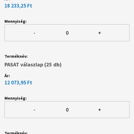
18 233,25 Ft
-
+
PASAT válaszlap (25 db)
12 073,95 Ft
-
+