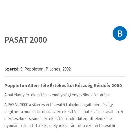
B
Ugrás
a
PASAT 2000
képgaléria
elejére
Szerző:
S. Poppleton, P. Jones, 2002
Poppleton Allen-féle Értékesítői Készség Kérdőív 2000
A hatékony értékesítés személyiségtényezőinek feltárása
A PASAT 2000 a sikeres értékesítő tulajdonságait méri, és így
segíthet a munkáltatónak az értékesítői csapat kiválasztásában. A
mérőeszközt számos értékesítői terület kiterjedt elemzése
nyomán fejlesztették ki, melynek során több ezer értékesítői