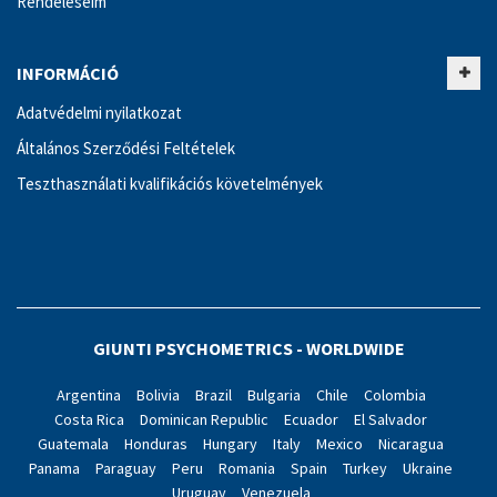
Rendeléseim
INFORMÁCIÓ
Adatvédelmi nyilatkozat
Általános Szerződési Feltételek
Teszthasználati kvalifikációs követelmények
GIUNTI PSYCHOMETRICS - WORLDWIDE
Argentina
Bolivia
Brazil
Bulgaria
Chile
Colombia
Costa Rica
Dominican Republic
Ecuador
El Salvador
Guatemala
Honduras
Hungary
Italy
Mexico
Nicaragua
Panama
Paraguay
Peru
Romania
Spain
Turkey
Ukraine
Uruguay
Venezuela