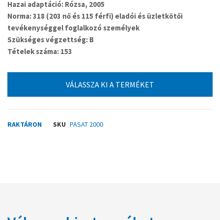
Hazai adaptáció:
Rózsa, 2005
Norma:
318 (203 nő és 115 férfi) eladói és üzletkötői
tevékenységgel foglalkozó személyek
Szükséges végzettség:
B
Tételek száma:
153
VÁLASSZA KI A TERMÉKET
RAKTÁRON
SKU
PASAT 2000